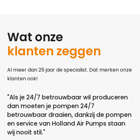
Wat onze
klanten zeggen
Al meer dan 25 jaar de specialist. Dat merken onze
klanten ook!
"Als je 24/7 betrouwbaar wil produceren
"A
dan moeten je pompen 24/7
dr
betrouwbaar draaien, dankzij de pompen
a
en service van Holland Air Pumps staan
ga
wij nooit stil."
ov