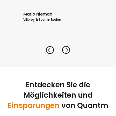
Me
um
Mario Nieman
Villeroy & Boch in Roden
Entdecken Sie die
Möglichkeiten und
Einsparungen
von Quantm