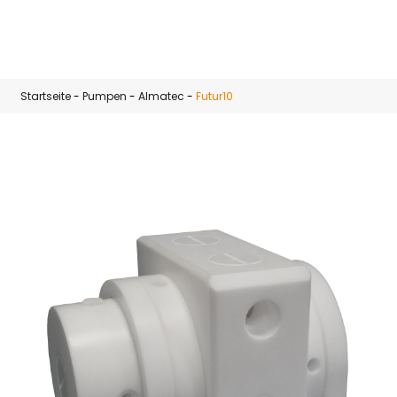
Zum Hauptinhalt springen
Startseite
-
Pumpen
-
Almatec
-
Futur10