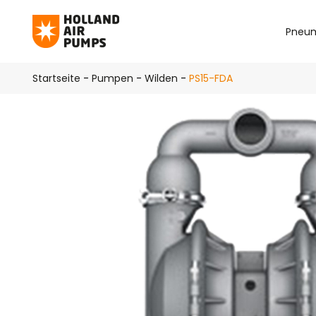
Pneum
Zum Hauptinhalt springen
Startseite
-
Pumpen
-
Wilden
-
PS15-FDA