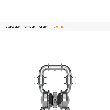
Zum Hauptinhalt springen
Startseite
-
Pumpen
-
Wilden
-
PS15-HS