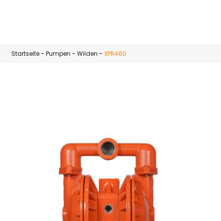
Zum Hauptinhalt springen
Startseite
-
Pumpen
-
Wilden
-
XPR460