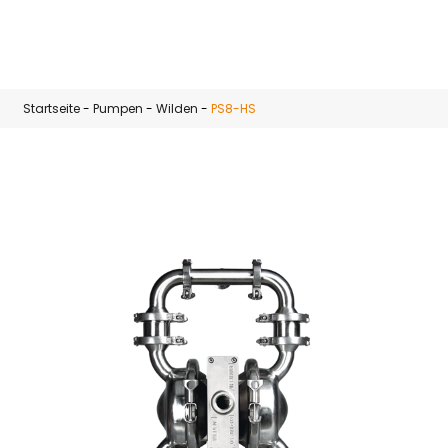
Zum Hauptinhalt springen
Startseite
-
Pumpen
-
Wilden
-
PS8-HS