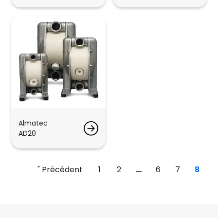
Almatec
AD20
" Précédent
1
2
...
6
7
8