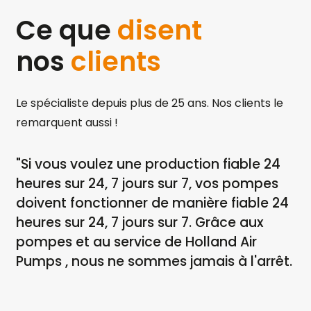
Ce que
disent
nos
clients
Le spécialiste depuis plus de 25 ans. Nos clients le
remarquent aussi !
e,
"Si vous voulez une production fiable 24
"S
e
heures sur 24, 7 jours sur 7, vos pompes
co
doivent fonctionner de manière fiable 24
po
heures sur 24, 7 jours sur 7. Grâce aux
me
pompes et au service de Holland Air
d'
Pumps , nous ne sommes jamais à l'arrêt.
él