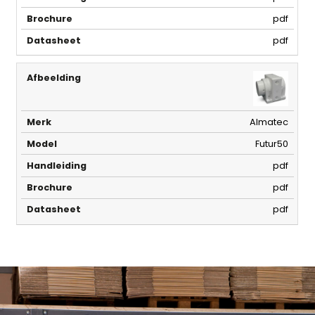
pdf
pdf
Almatec
Futur50
pdf
pdf
pdf