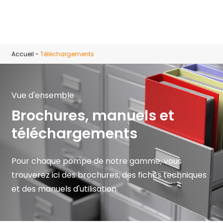
Skip to main content
Accueil
-
Téléchargements
Vue d'ensemble
Brochures, manuels et
téléchargements
Pour chaque pompe de notre gamme, vous
trouverez ici des brochures, des fiches techniques
et des manuels d'utilisation.