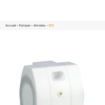
Skip to main content
Accueil
-
Pompes
-
Almatec
-
E50