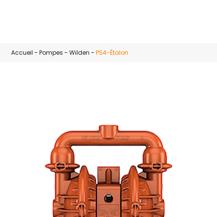
Skip to main content
Accueil
-
Pompes
-
Wilden
-
PS4-Étalon