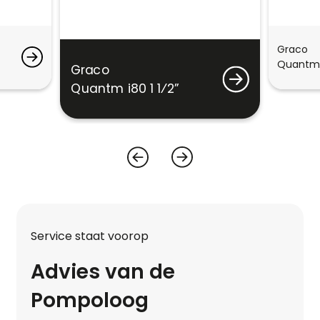
Graco
Quantm h
Graco
Quantm i80 1 1⁄2”
Service staat voorop
Advies van de
Pompoloog