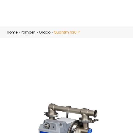
Skip to main content
Home
•
Pompen
•
Graco
•
Quantm h30 1”