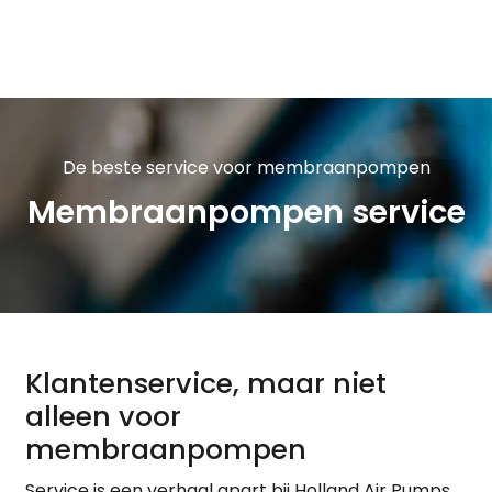
Skip to main content
De beste service voor membraanpompen
Membraanpompen service
Klantenservice, maar niet
alleen voor
membraanpompen
Service is een verhaal apart bij Holland Air Pumps