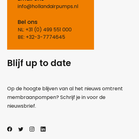
info@hollandairpumps.nl
Bel ons
NL: +31 (0) 499 551 000
BE: +32-3-7774645
Blijf up to date
Op de hoogte blijven van al het nieuws omtrent
membraanpompen? Schrijf je in voor de
nieuwsbrief.