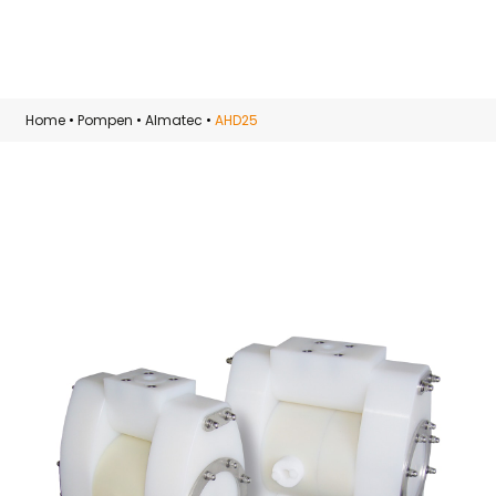
Skip to main content
Home
•
Pompen
•
Almatec
•
AHD25