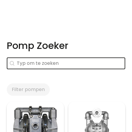
Skip to main content
Pomp Zoeker
Pomp Zoeker
Pomp Zoeker
Filter pompen