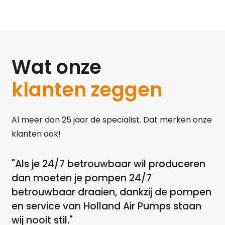
Wat onze
klanten zeggen
Al meer dan 25 jaar de specialist. Dat merken onze
klanten ook!
"Als je 24/7 betrouwbaar wil produceren
"A
dan moeten je pompen 24/7
dr
betrouwbaar draaien, dankzij de pompen
a
en service van Holland Air Pumps staan
ga
wij nooit stil."
ov