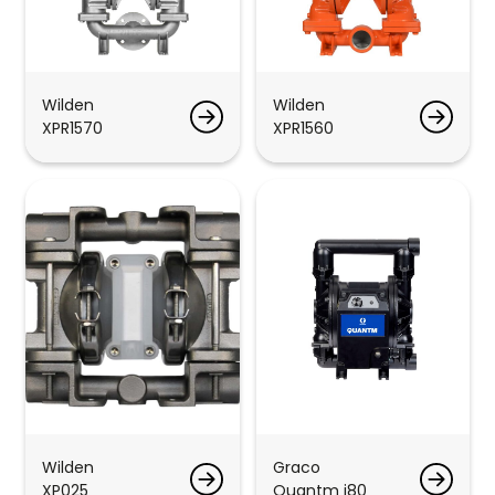
Wilden
Wilden
XPR1570
XPR1560
Wilden
Graco
XP025
Quantm i80