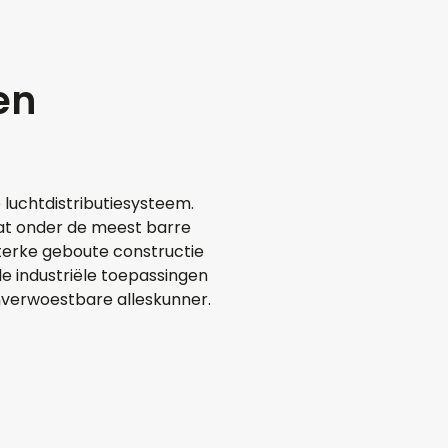
en
 luchtdistributiesysteem.
at onder de meest barre
terke geboute constructie
e industriële toepassingen
nverwoestbare alleskunner.