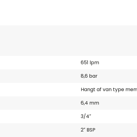
651 lpm
8,6 bar
Hangt af van type me
6,4 mm
3/4″
2″ BSP