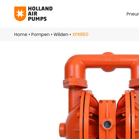
Pneu
Skip to main content
Home
•
Pompen
•
Wilden
•
XPR860