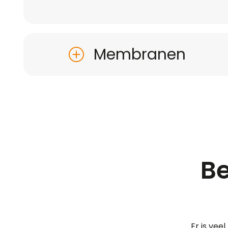
Membranen
Be
Er is vee