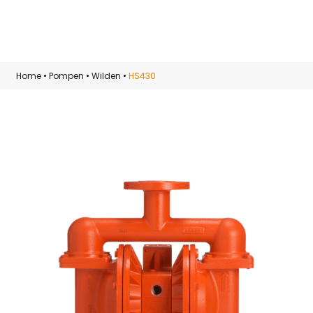
Skip to main content
Home
•
Pompen
•
Wilden
•
HS430