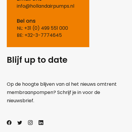
info@hollandairpumps.nl
Bel ons
NL: +31 (0) 499 551 000
BE: +32-3-7774645
Blijf up to date
Op de hoogte blijven van al het nieuws omtrent
membraanpompen? Schrijf je in voor de
nieuwsbrief.