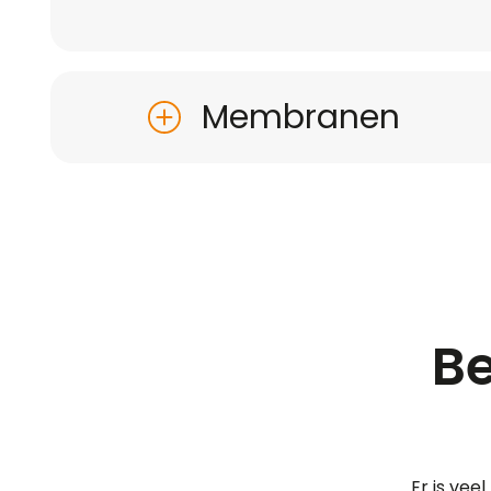
Membranen
Be
Er is vee