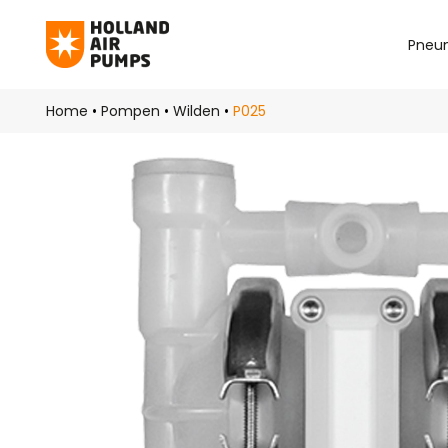
Pneu
Skip to main content
Home
•
Pompen
•
Wilden
•
P025