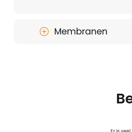
Membranen
Be
Er is vee