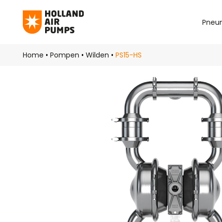
Pneu
Skip to main content
Home
•
Pompen
•
Wilden
•
PS15-HS