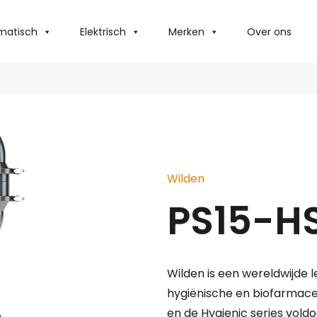
matisch
Elektrisch
Merken
Over ons
Wilden
PS15-H
Wilden is een wereldwijde l
hygiënische en biofarmaceu
en de Hygienic series vold