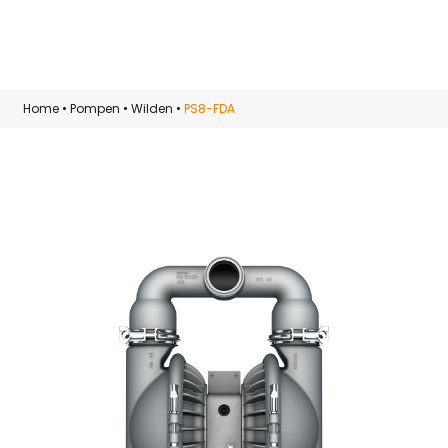
Skip to main content
Home
•
Pompen
•
Wilden
•
PS8-FDA